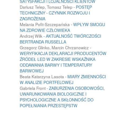
SATYSFAKCJI I LOJALNOŚCI KLIENTÓW
Dariusz Telep, Tomasz Telep
- POSTĘP
TECHNICZNY - CZYNNIK ROZWOJU I
ZAGROŻENIA
Melania Pofit-Szczepańska
- WPŁYW SMOGU
NA ZDROWIE CZŁOWIEKA
Andrzej Wilk
- AKTUALNOŚĆ TWÓRCZOŚCI
BERTRANDA RUSSELLA
Grzegorz Glinko, Marcin Chrzanowicz
-
WERYFIKACJA DEKLARACJI PRODUCENTÓW
ŹRÓDEŁ LED W ZAKRESIE WSKAŹNIKA
ODDAWANIA BARWY I TEMPERATURY
BARWOWEJ
Beata Katarzyna Lasota
- MIARY ZMIENNOŚCI
W ANALIZIE PORTFELOWEJ
Gabriela Front
- ZABURZENIA OSOBOWOŚCI,
UWARUNKOWANIA BIOLOGICZNE I
PSYCHOLOGICZNE A SKŁONNOŚĆ DO
POPEŁNIANIA PRZESTĘPSTW