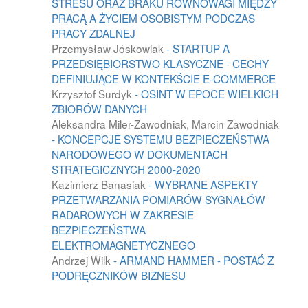
STRESU ORAZ BRAKU RÓWNOWAGI MIĘDZY
PRACĄ A ŻYCIEM OSOBISTYM PODCZAS
PRACY ZDALNEJ
Przemysław Jóskowiak
- STARTUP A
PRZEDSIĘBIORSTWO KLASYCZNE - CECHY
DEFINIUJĄCE W KONTEKŚCIE E-COMMERCE
Krzysztof Surdyk
- OSINT W EPOCE WIELKICH
ZBIORÓW DANYCH
Aleksandra Miler-Zawodniak, Marcin Zawodniak
- KONCEPCJE SYSTEMU BEZPIECZEŃSTWA
NARODOWEGO W DOKUMENTACH
STRATEGICZNYCH 2000-2020
Kazimierz Banasiak
- WYBRANE ASPEKTY
PRZETWARZANIA POMIARÓW SYGNAŁÓW
RADAROWYCH W ZAKRESIE
BEZPIECZEŃSTWA
ELEKTROMAGNETYCZNEGO
Andrzej Wilk
- ARMAND HAMMER - POSTAĆ Z
PODRĘCZNIKÓW BIZNESU