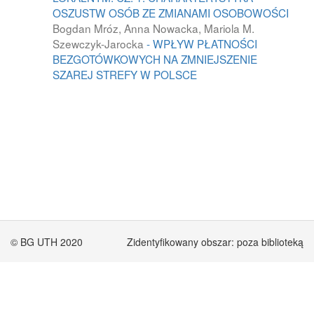
OSZUSTW OSÓB ZE ZMIANAMI OSOBOWOŚCI
Bogdan Mróz, Anna Nowacka, Mariola M.
Szewczyk-Jarocka
- WPŁYW PŁATNOŚCI
BEZGOTÓWKOWYCH NA ZMNIEJSZENIE
SZAREJ STREFY W POLSCE
© BG UTH 2020
Zidentyfikowany obszar: poza biblioteką
Zakup współfinansowany ze środków Unie Europejskiej w ramach