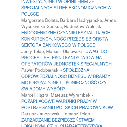
INWESTYCYJNEJ W OPINII FIRM ZE
SPECJALNYCH STREF EKONOMICZNYCH W
POLSCE
Małgorzata Dolata, Barbara Hadryjańska, Aneta
Wysokińska-Senkus, Radosław Wolniak
-
ENDOGENICZNE CZYNNIKI KSZTAŁTUJĄCE
KONKURENCYJNOŚĆ PRZEDSIĘBIORSTW
SEKTORA BANKOWEGO W POLSCE
Jerzy Telep, Mariusz Ulatowski
- UWAGI DO
PROCESU SELEKCJI KANDYDATÓW NA
OPERATORÓW JEDNOSTEK SPECJALNYCH
Paweł Podobieński
- SPOŁECZNA
ODPOWIEDZIALNOŚĆ BIZNESU W BRANŻY
MOTORYZACYJNEJ – KONIECZNOŚĆ CZY
ŚWIADOMY WYBÓR?
Marceli Hązła, Mateusz Wyrembek
-
POZAPŁACOWE WARUNKI PRACY W
POSTRZEGANIU POLSKICH PRACOWNIKÓW
Dariusz Janczewski, Tomasz Telep
-
ZARZĄDZANIE BEZPIECZEŃSTWEM
LOKALNYM. CZ. 1. CHARAKTERYSTYKA