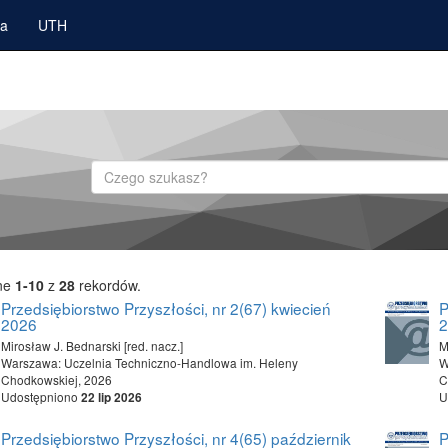
ka
UTH
Szukaj
ne
1-10
z
28
rekordów.
Przedsiębiorstwo Przyszłości, nr 2(67) kwiecień
P
2026
Mirosław J. Bednarski [red. nacz.]
M
Warszawa: Uczelnia Techniczno-Handlowa im. Heleny
W
Chodkowskiej, 2026
C
Udostępniono
U
22 lip 2026
Przedsiębiorstwo Przyszłości, nr 4(65) październik
P