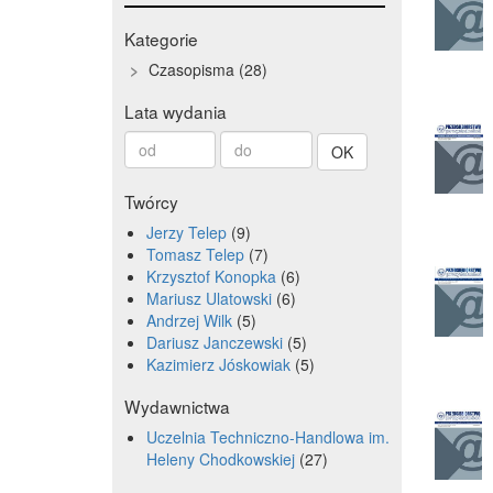
Kategorie
Czasopisma
28
Lata wydania
Od
Do
roku
roku
Twórcy
Jerzy Telep
9
Tomasz Telep
7
Krzysztof Konopka
6
Mariusz Ulatowski
6
Andrzej Wilk
5
Dariusz Janczewski
5
Kazimierz Jóskowiak
5
Wydawnictwa
Uczelnia Techniczno-Handlowa im.
Heleny Chodkowskiej
27