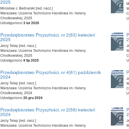
2025
M
Mirosław J. Bednarski [red. nacz.]
W
Warszawa: Uczelnia Techniczno-Handlowa im. Heleny
C
Chodkowskiej, 2025
U
Udostępniono
3 lut 2026
Przedsiębiorstwo Przyszłości, nr 2(63) kwiecień
P
2025
Jerzy Telep [red. nacz.]
J
Warszawa: Uczelnia Techniczno-Handlowa im. Heleny
W
Chodkowskiej, 2025
C
Udostępniono
U
9 lip 2025
Przedsiębiorstwo Przyszłości, nr 4(61) październik
P
2024
J
Jerzy Telep [red. nacz.]
W
Warszawa: Uczelnia Techniczno-Handlowa im. Heleny
C
Chodkowskiej, 2024
U
Udostępniono
20 gru 2024
Przedsiębiorstwo Przyszłości, nr 2(59) kwiecień
P
2024
Jerzy Telep [red. nacz.]
J
Warszawa: Uczelnia Techniczno-Handlowa im. Heleny
W