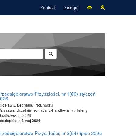
Kontakt
Zaloguj
rzedsiębiorstwo Przyszłości, nr 1(66) styczeń
2026
irosław J. Bednarski [red. nacz.]
arszawa: Uczelnia Techniczno-Handlowa im. Heleny
hodkowskiej, 2026
dostępniono
8 maj 2026
rzedsiębiorstwo Przyszłości, nr 3(64) lipiec 2025