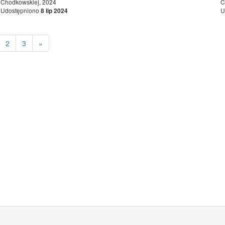
Chodkowskiej, 2024
C
Udostępniono
U
8 lip 2024
2
3
»