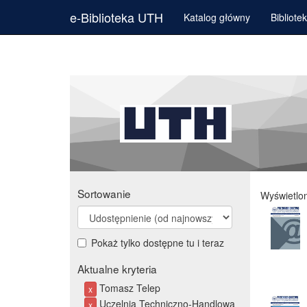
e-Biblioteka UTH
Katalog główny
Bibliote
Sortowanie
Wyświetlo
Pokaż tylko dostępne tu i teraz
Aktualne kryteria
Tomasz Telep
x
Uczelnia Techniczno-Handlowa
x