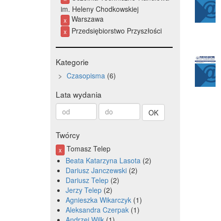
im. Heleny Chodkowskiej
Warszawa
x
Przedsiębiorstwo Przyszłości
x
Kategorie
Czasopisma
6
Lata wydania
Od
Do
roku
roku
Twórcy
Tomasz Telep
x
Beata Katarzyna Lasota
2
Dariusz Janczewski
2
Dariusz Telep
2
Jerzy Telep
2
Agnieszka Wikarczyk
1
Aleksandra Czerpak
1
Andrzej Wilk
1