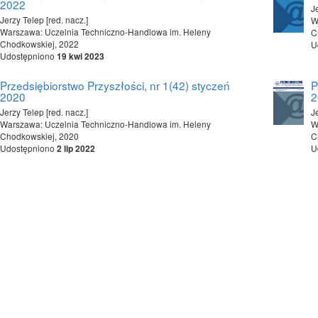
2022
J
Jerzy Telep [red. nacz.]
W
Warszawa: Uczelnia Techniczno-Handlowa im. Heleny
C
Chodkowskiej, 2022
U
Udostępniono
19 kwi 2023
Przedsiębiorstwo Przyszłości, nr 1(42) styczeń
P
2020
2
Jerzy Telep [red. nacz.]
J
Warszawa: Uczelnia Techniczno-Handlowa im. Heleny
W
Chodkowskiej, 2020
C
Udostępniono
U
2 lip 2022