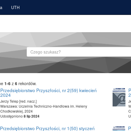
ka
UTH
Szukaj
ne
1-6
z
6
rekordów.
Przedsiębiorstwo Przyszłości, nr 2(59) kwiecień
P
2024
Jerzy Telep [red. nacz.]
J
Warszawa: Uczelnia Techniczno-Handlowa im. Heleny
W
Chodkowskiej, 2024
C
Udostępniono
U
8 lip 2024
Przedsiębiorstwo Przyszłości, nr 1(50) styczeń
P