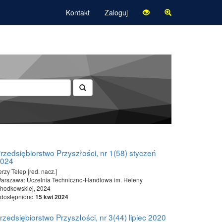
Kontakt
Zaloguj
rzedsiębiorstwo Przyszłości, nr 1(58) styczeń
2024
erzy Telep [red. nacz.]
arszawa: Uczelnia Techniczno-Handlowa im. Heleny
hodkowskiej, 2024
dostępniono
15 kwi 2024
rzedsiębiorstwo Przyszłości, nr 3(44) lipiec 2020