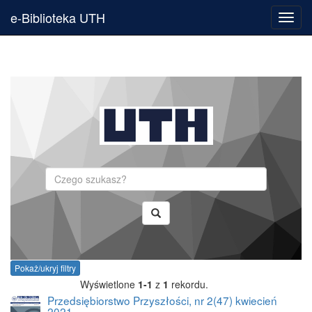
e-Biblioteka UTH
Toggl
navig
Szukaj
Pokaż/ukryj filtry
Wyświetlone
1-1
z
1
rekordu.
Przedsiębiorstwo Przyszłości, nr 2(47) kwiecień
2021