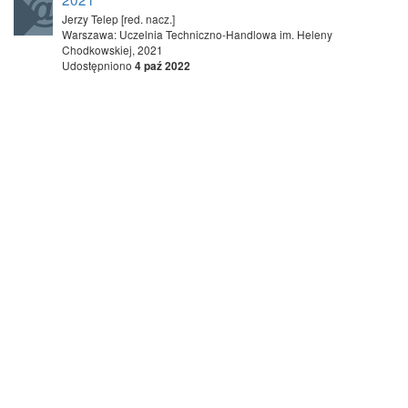
Jerzy Telep [red. nacz.]
Warszawa: Uczelnia Techniczno-Handlowa im. Heleny
Chodkowskiej, 2021
Udostępniono
4 paź 2022