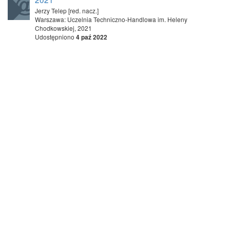
Jerzy Telep [red. nacz.]
Warszawa: Uczelnia Techniczno-Handlowa im. Heleny
Chodkowskiej, 2021
Udostępniono
4 paź 2022