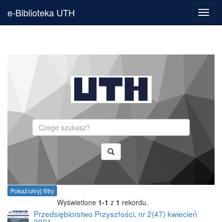
e-Biblioteka UTH
Toggl
navig
Szukaj
Pokaż/ukryj filtry
Wyświetlone
1-1
z
1
rekordu.
Przedsiębiorstwo Przyszłości, nr 2(47) kwiecień
2021