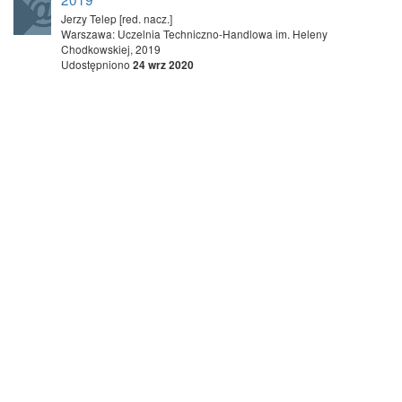
Jerzy Telep [red. nacz.]
Warszawa: Uczelnia Techniczno-Handlowa im. Heleny
Chodkowskiej, 2019
Udostępniono
24 wrz 2020