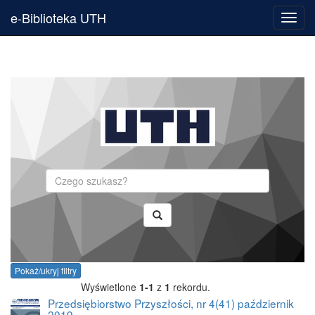
e-Biblioteka UTH
Toggl
navig
Szukaj
Pokaż/ukryj filtry
Wyświetlone
1-1
z
1
rekordu.
Przedsiębiorstwo Przyszłości, nr 4(41) październik
2019