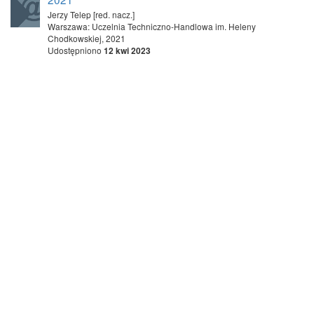
Jerzy Telep [red. nacz.]
Warszawa: Uczelnia Techniczno-Handlowa im. Heleny
Chodkowskiej, 2021
Udostępniono
12 kwi 2023