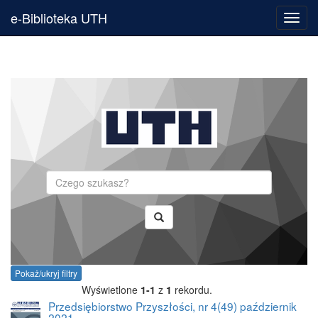
e-Biblioteka UTH
Toggl
navig
Szukaj
Pokaż/ukryj filtry
Wyświetlone
1-1
z
1
rekordu.
Przedsiębiorstwo Przyszłości, nr 4(49) październik
2021