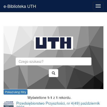
e-Biblioteka UTH
Toggl
navig
Szukaj
Pokaż/ukryj filtry
Wyświetlone
1-1
z
1
rekordu.
Przedsiębiorstwo Przyszłości, nr 4(49) październik
2021