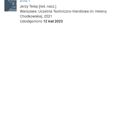
Jerzy Telep [red. nacz.]
Warszawa: Uczelnia Techniczno-Handlowa im. Heleny
Chodkowskiej, 2021
Udostępniono
12 kwi 2023