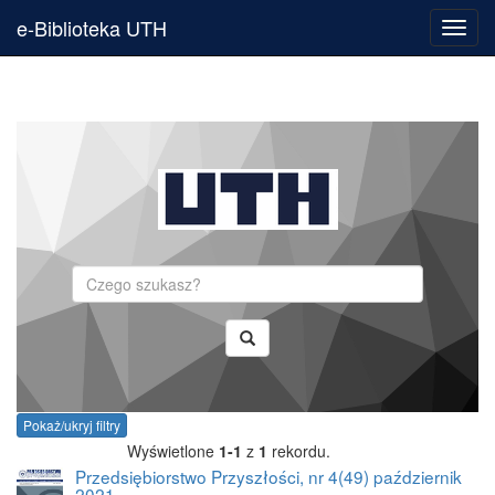
e-Biblioteka UTH
Toggl
navig
Szukaj
Pokaż/ukryj filtry
Wyświetlone
1-1
z
1
rekordu.
Przedsiębiorstwo Przyszłości, nr 4(49) październik
2021