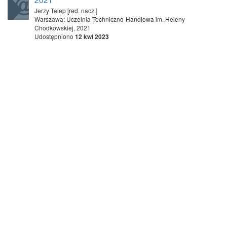
Jerzy Telep [red. nacz.]
Warszawa: Uczelnia Techniczno-Handlowa im. Heleny
Chodkowskiej, 2021
Udostępniono
12 kwi 2023