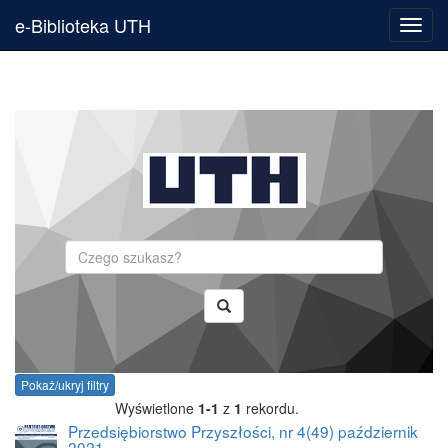
e-Biblioteka UTH
Toggl
navig
Szukaj
Pokaż/ukryj filtry
Wyświetlone
1-1
z
1
rekordu.
Przedsiębiorstwo Przyszłości, nr 4(49) październik
2021