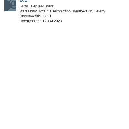
Jerzy Telep [red. nacz.]
Warszawa: Uczelnia Techniczno-Handlowa im. Heleny
Chodkowskiej, 2021
Udostępniono
12 kwi 2023