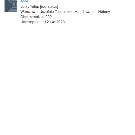
Jerzy Telep [red. nacz.]
Warszawa: Uczelnia Techniczno-Handlowa im. Heleny
Chodkowskiej, 2021
Udostępniono
12 kwi 2023