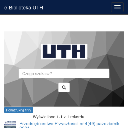
e-Biblioteka UTH
Toggl
navig
Szukaj
Pokaż/ukryj filtry
Wyświetlone
1-1
z
1
rekordu.
Przedsiębiorstwo Przyszłości, nr 4(49) październik
2021