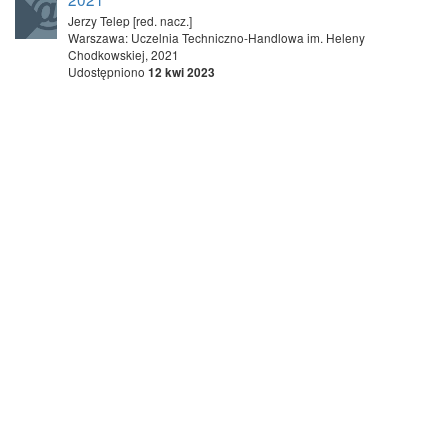
Jerzy Telep [red. nacz.]
Warszawa: Uczelnia Techniczno-Handlowa im. Heleny
Chodkowskiej, 2021
Udostępniono
12 kwi 2023