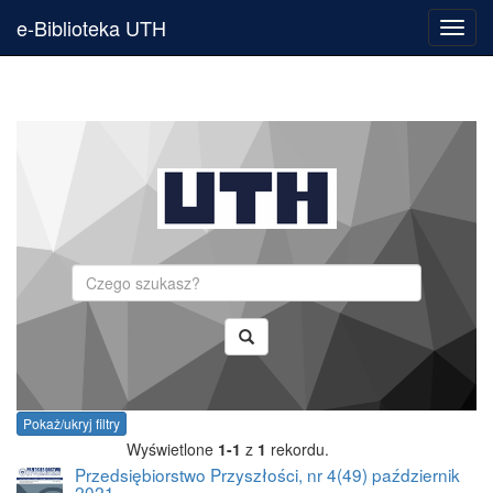
e-Biblioteka UTH
Toggl
navig
Szukaj
Pokaż/ukryj filtry
Wyświetlone
1-1
z
1
rekordu.
Przedsiębiorstwo Przyszłości, nr 4(49) październik
2021