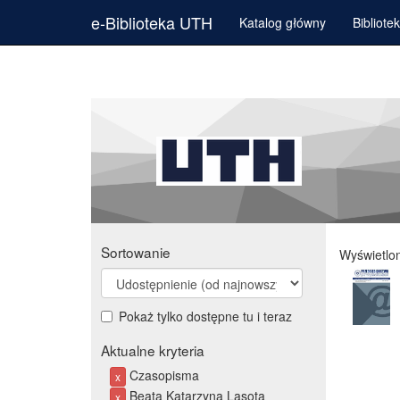
e-Biblioteka UTH
Katalog główny
Bibliote
Sortowanie
Wyświetlo
Pokaż tylko dostępne tu i teraz
Aktualne kryteria
Czasopisma
x
Beata Katarzyna Lasota
x