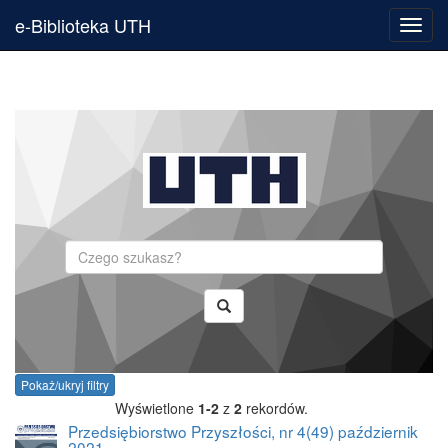
e-Biblioteka UTH
Toggl
navig
Szukaj
Pokaż/ukryj filtry
Wyświetlone
1-2
z
2
rekordów.
Przedsiębiorstwo Przyszłości, nr 4(49) październik
2021