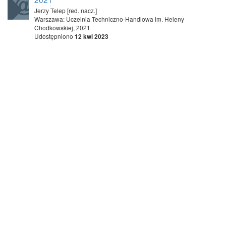
Jerzy Telep [red. nacz.]
Warszawa: Uczelnia Techniczno-Handlowa im. Heleny
Chodkowskiej, 2021
Udostępniono
12 kwi 2023