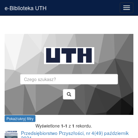
e-Biblioteka UTH
Toggl
navig
Szukaj
Pokaż/ukryj filtry
Wyświetlone
1-1
z
1
rekordu.
Przedsiębiorstwo Przyszłości, nr 4(49) październik
2021