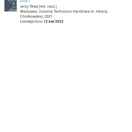
Jerzy Telep [red. nacz.]
Warszawa: Uczelnia Techniczno-Handlowa im. Heleny
Chodkowskiej, 2021
Udostępniono
12 kwi 2023