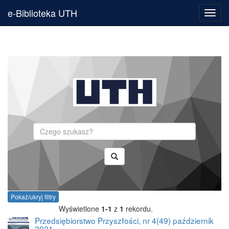
e-Biblioteka UTH
Toggl
navig
Szukaj
Pokaż/ukryj filtry
Wyświetlone
1-1
z
1
rekordu.
Przedsiębiorstwo Przyszłości, nr 4(49) październik
2021