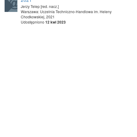
Jerzy Telep [red. nacz.]
Warszawa: Uczelnia Techniczno-Handlowa im. Heleny
Chodkowskiej, 2021
Udostępniono
12 kwi 2023