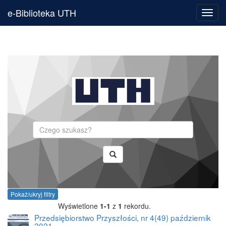
e-Biblioteka UTH
Toggl
navig
Szukaj
Pokaż/ukryj filtry
Wyświetlone
1-1
z
1
rekordu.
Przedsiębiorstwo Przyszłości, nr 4(49) październik
2021