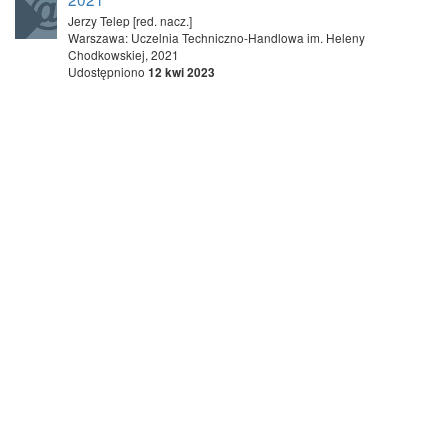
Jerzy Telep [red. nacz.]
Warszawa: Uczelnia Techniczno-Handlowa im. Heleny
Chodkowskiej, 2021
Udostępniono
12 kwi 2023