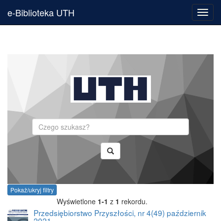
e-Biblioteka UTH
Toggl
navig
Szukaj
Pokaż/ukryj filtry
Wyświetlone
1-1
z
1
rekordu.
Przedsiębiorstwo Przyszłości, nr 4(49) październik
2021