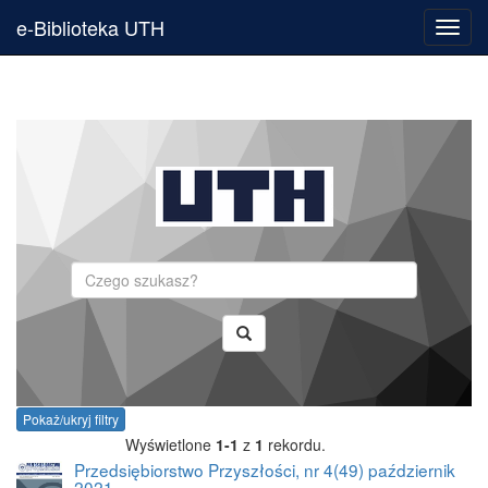
e-Biblioteka UTH
Toggl
navig
Szukaj
Pokaż/ukryj filtry
Wyświetlone
1-1
z
1
rekordu.
Przedsiębiorstwo Przyszłości, nr 4(49) październik
2021