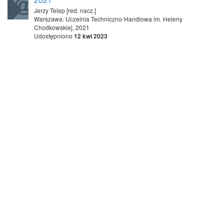
Jerzy Telep [red. nacz.]
Warszawa: Uczelnia Techniczno-Handlowa im. Heleny
Chodkowskiej, 2021
Udostępniono
12 kwi 2023