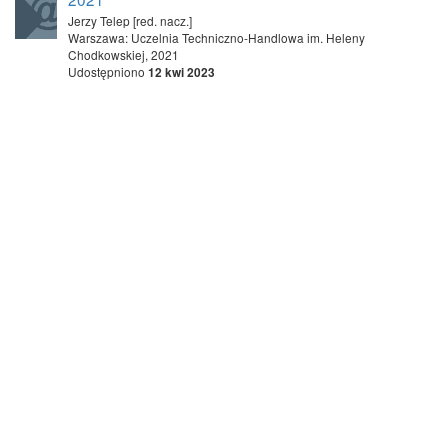
Jerzy Telep [red. nacz.]
Warszawa: Uczelnia Techniczno-Handlowa im. Heleny
Chodkowskiej, 2021
Udostępniono
12 kwi 2023