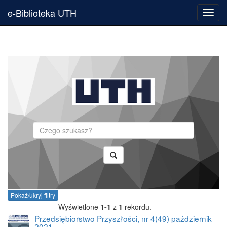
e-Biblioteka UTH
Toggl
navig
Szukaj
Pokaż/ukryj filtry
Wyświetlone
1-1
z
1
rekordu.
Przedsiębiorstwo Przyszłości, nr 4(49) październik
2021