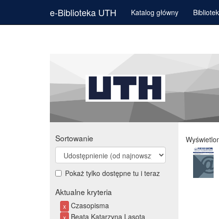
e-Biblioteka UTH
Katalog główny
Bibliote
Sortowanie
Wyświetlo
Pokaż tylko dostępne tu i teraz
Aktualne kryteria
Czasopisma
x
Beata Katarzyna Lasota
x