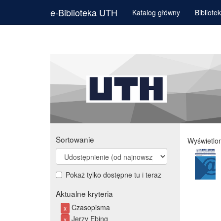
e-Biblioteka UTH
Katalog główny
Bibliote
Sortowanie
Wyświetlo
Pokaż tylko dostępne tu i teraz
Aktualne kryteria
Czasopisma
x
Jerzy Ebing
x