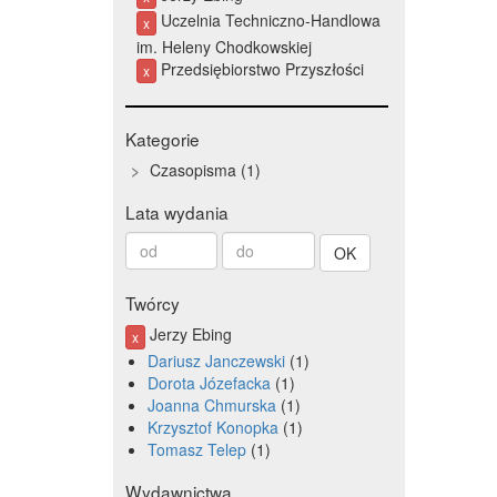
Uczelnia Techniczno-Handlowa
x
im. Heleny Chodkowskiej
Przedsiębiorstwo Przyszłości
x
Kategorie
Czasopisma
1
Lata wydania
Od
Do
roku
roku
Twórcy
Jerzy Ebing
x
Dariusz Janczewski
1
Dorota Józefacka
1
Joanna Chmurska
1
Krzysztof Konopka
1
Tomasz Telep
1
Wydawnictwa