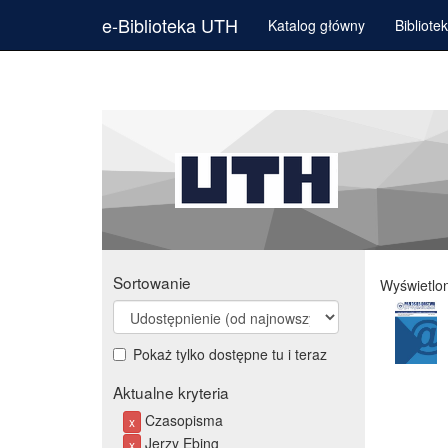
e-Biblioteka UTH
Katalog główny
Bibliote
Sortowanie
Wyświetlo
Pokaż tylko dostępne tu i teraz
Aktualne kryteria
Czasopisma
x
Jerzy Ebing
x