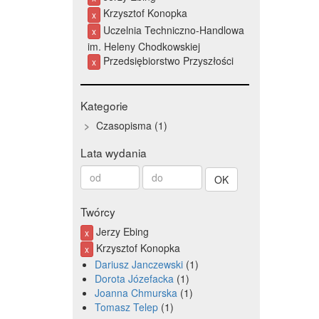
Krzysztof Konopka
x
Uczelnia Techniczno-Handlowa
x
im. Heleny Chodkowskiej
Przedsiębiorstwo Przyszłości
x
Kategorie
Czasopisma
1
Lata wydania
Od
Do
roku
roku
Twórcy
Jerzy Ebing
x
Krzysztof Konopka
x
Dariusz Janczewski
1
Dorota Józefacka
1
Joanna Chmurska
1
Tomasz Telep
1