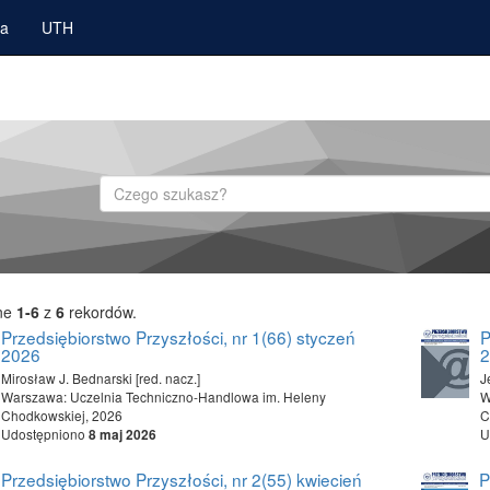
ka
UTH
Szukaj
ne
1-6
z
6
rekordów.
Przedsiębiorstwo Przyszłości, nr 1(66) styczeń
P
2026
Mirosław J. Bednarski [red. nacz.]
J
Warszawa: Uczelnia Techniczno-Handlowa im. Heleny
W
Chodkowskiej, 2026
C
Udostępniono
U
8 maj 2026
Przedsiębiorstwo Przyszłości, nr 2(55) kwiecień
P