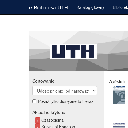
e-Biblioteka UTH
Katalog główny
Bibliote
Sortowanie
Wyświetlo
Pokaż tylko dostępne tu i teraz
Aktualne kryteria
Czasopisma
x
Krzysztof Konopka
x