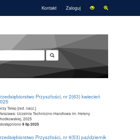
Kontakt
Zaloguj
rzedsiębiorstwo Przyszłości, nr 2(63) kwiecień
2025
erzy Telep [red. nacz.]
arszawa: Uczelnia Techniczno-Handlowa im. Heleny
hodkowskiej, 2025
dostępniono
9 lip 2025
rzedsiębiorstwo Przyszłości, nr 4(53) październik