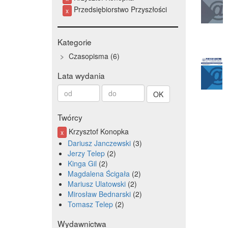
Przedsiębiorstwo Przyszłości
x
Kategorie
Czasopisma
6
Lata wydania
Od
Do
roku
roku
Twórcy
Krzysztof Konopka
x
Dariusz Janczewski
3
Jerzy Telep
2
Kinga Gil
2
Magdalena Ścigała
2
Mariusz Ulatowski
2
Mirosław Bednarski
2
Tomasz Telep
2
Wydawnictwa