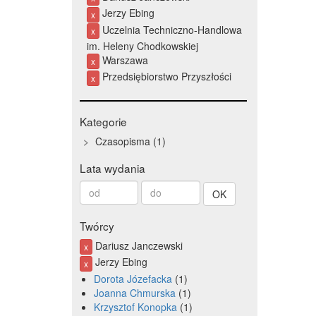
Jerzy Ebing
x
Uczelnia Techniczno-Handlowa
x
im. Heleny Chodkowskiej
Warszawa
x
Przedsiębiorstwo Przyszłości
x
Kategorie
Czasopisma
1
Lata wydania
Od
Do
roku
roku
Twórcy
Dariusz Janczewski
x
Jerzy Ebing
x
Dorota Józefacka
1
Joanna Chmurska
1
Krzysztof Konopka
1