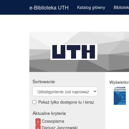
e-Biblioteka UTH
Katalog główny
Bibliote
Sortowanie
Wyświetlo
Pokaż tylko dostępne tu i teraz
Aktualne kryteria
Czasopisma
x
Dariusz Janczewski
x