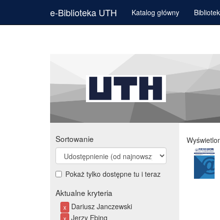
e-Biblioteka UTH
Katalog główny
Bibliote
Sortowanie
Wyświetlo
Pokaż tylko dostępne tu i teraz
Aktualne kryteria
Dariusz Janczewski
x
Jerzy Ebing
x