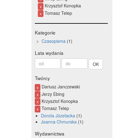
Krzysztof Konopka
x
Tomasz Telep
x
Kategorie
Czasopisma
1
Lata wydania
Od
Do
roku
roku
Twórcy
Dariusz Janczewski
x
Jerzy Ebing
x
Krzysztof Konopka
x
Tomasz Telep
x
Dorota Józefacka
1
Joanna Chmurska
1
Wydawnictwa