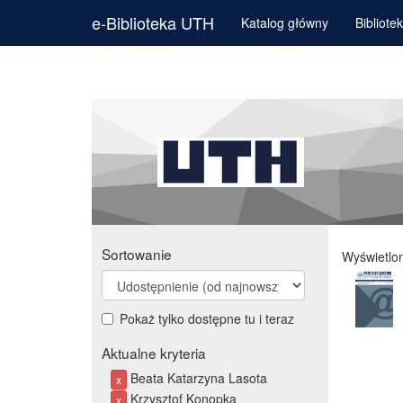
e-Biblioteka UTH
Katalog główny
Bibliote
Sortowanie
Wyświetlo
Pokaż tylko dostępne tu i teraz
Aktualne kryteria
Beata Katarzyna Lasota
x
Krzysztof Konopka
x