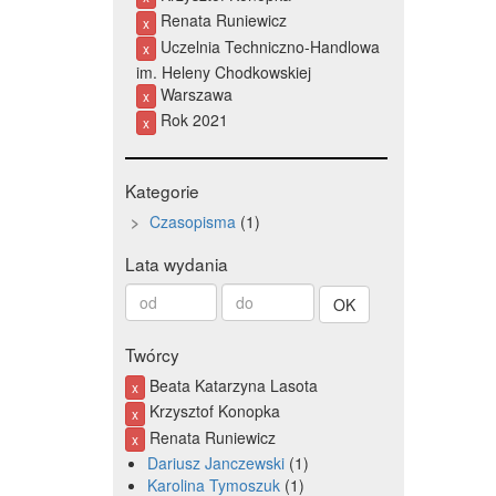
Renata Runiewicz
x
Uczelnia Techniczno-Handlowa
x
im. Heleny Chodkowskiej
Warszawa
x
Rok 2021
x
Kategorie
Czasopisma
1
Lata wydania
Od
Do
roku
roku
Twórcy
Beata Katarzyna Lasota
x
Krzysztof Konopka
x
Renata Runiewicz
x
Dariusz Janczewski
1
Karolina Tymoszuk
1