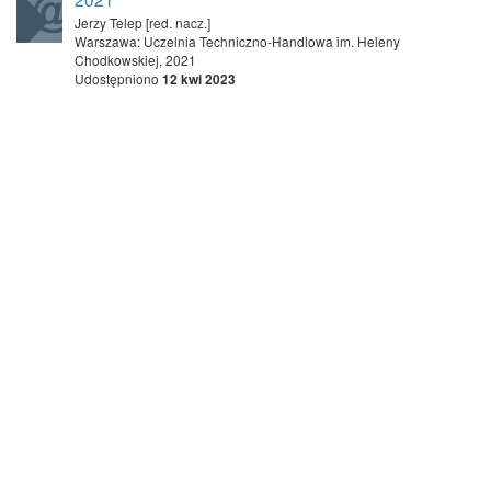
Jerzy Telep [red. nacz.]
Warszawa: Uczelnia Techniczno-Handlowa im. Heleny
Chodkowskiej, 2021
Udostępniono
12 kwi 2023