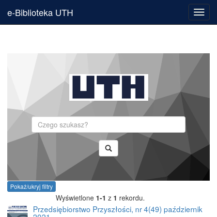
e-Biblioteka UTH
Toggl
navig
Szukaj
Pokaż/ukryj filtry
Wyświetlone
1-1
z
1
rekordu.
Przedsiębiorstwo Przyszłości, nr 4(49) październik
2021