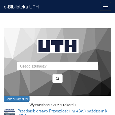
e-Biblioteka UTH
Toggl
navig
Szukaj
Pokaż/ukryj filtry
Wyświetlone
1-1
z
1
rekordu.
Przedsiębiorstwo Przyszłości, nr 4(49) październik
2021