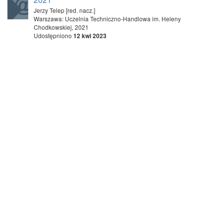
Jerzy Telep [red. nacz.]
Warszawa: Uczelnia Techniczno-Handlowa im. Heleny
Chodkowskiej, 2021
Udostępniono
12 kwi 2023