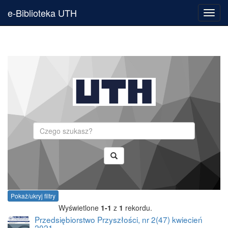
e-Biblioteka UTH
Toggl
navig
Szukaj
Pokaż/ukryj filtry
Wyświetlone
1-1
z
1
rekordu.
Przedsiębiorstwo Przyszłości, nr 2(47) kwiecień
2021