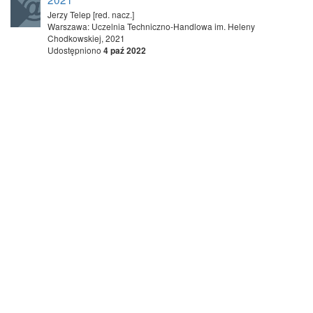
Jerzy Telep [red. nacz.]
Warszawa: Uczelnia Techniczno-Handlowa im. Heleny
Chodkowskiej, 2021
Udostępniono
4 paź 2022