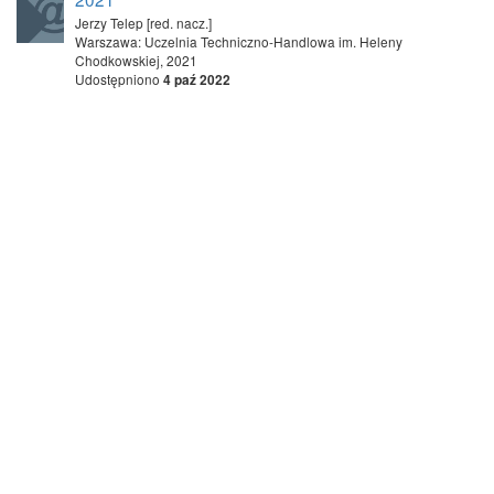
Jerzy Telep [red. nacz.]
Warszawa: Uczelnia Techniczno-Handlowa im. Heleny
Chodkowskiej, 2021
Udostępniono
4 paź 2022