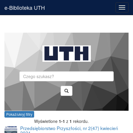
e-Biblioteka UTH
Toggl
navig
Szukaj
Pokaż/ukryj filtry
Wyświetlone
1-1
z
1
rekordu.
Przedsiębiorstwo Przyszłości, nr 2(47) kwiecień
2021