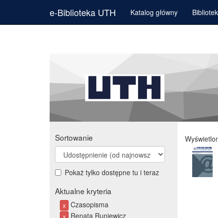
e-Biblioteka UTH
Katalog główny
Bibliote
Sortowanie
Wyświetlo
Pokaż tylko dostępne tu i teraz
Aktualne kryteria
Czasopisma
x
Renata Runiewicz
x