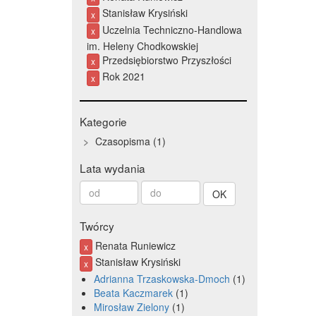
Stanisław Krysiński
x
Uczelnia Techniczno-Handlowa
x
im. Heleny Chodkowskiej
Przedsiębiorstwo Przyszłości
x
Rok 2021
x
Kategorie
Czasopisma
1
Lata wydania
Od
Do
roku
roku
Twórcy
Renata Runiewicz
x
Stanisław Krysiński
x
Adrianna Trzaskowska-Dmoch
1
Beata Kaczmarek
1
Mirosław Zielony
1