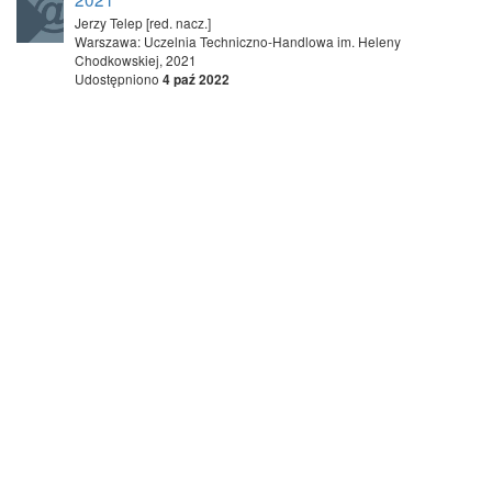
Jerzy Telep [red. nacz.]
Warszawa: Uczelnia Techniczno-Handlowa im. Heleny
Chodkowskiej, 2021
Udostępniono
4 paź 2022