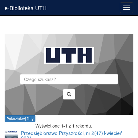
e-Biblioteka UTH
Toggl
navig
Szukaj
Pokaż/ukryj filtry
Wyświetlone
1-1
z
1
rekordu.
Przedsiębiorstwo Przyszłości, nr 2(47) kwiecień
2021