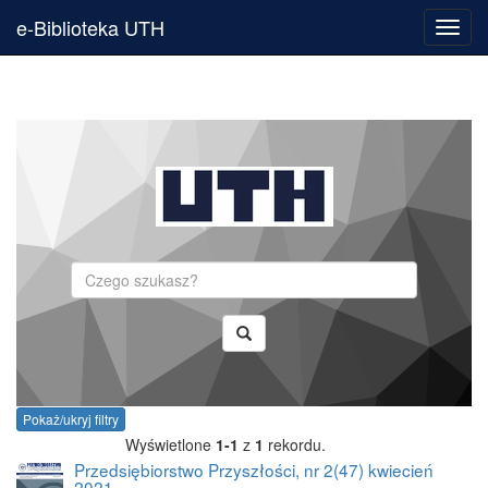
e-Biblioteka UTH
Toggl
navig
Szukaj
Pokaż/ukryj filtry
Wyświetlone
1-1
z
1
rekordu.
Przedsiębiorstwo Przyszłości, nr 2(47) kwiecień
2021