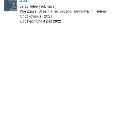
Jerzy Telep [red. nacz.]
Warszawa: Uczelnia Techniczno-Handlowa im. Heleny
Chodkowskiej, 2021
Udostępniono
4 paź 2022