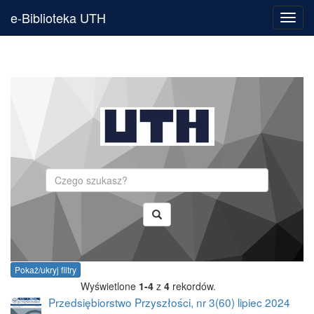
e-Biblioteka UTH
Toggl
navig
Szukaj
Pokaż/ukryj filtry
Wyświetlone
1-4
z
4
rekordów.
Przedsiębiorstwo Przyszłości, nr 3(60) lipiec 2024