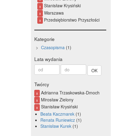
Stanisław Krysiński
x
Warszawa
x
Przedsiębiorstwo Przyszłości
x
Kategorie
Czasopisma
1
Lata wydania
Od
Do
roku
roku
Twórcy
Adrianna Trzaskowska-Dmoch
x
Mirosław Zielony
x
Stanisław Krysiński
x
Beata Kaczmarek
1
Renata Runiewicz
1
Stanisław Kurek
1