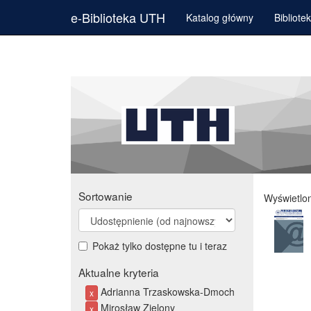
e-Biblioteka UTH
Katalog główny
Bibliote
Sortowanie
Wyświetlo
Pokaż tylko dostępne tu i teraz
Aktualne kryteria
Adrianna Trzaskowska-Dmoch
x
Mirosław Zielony
x