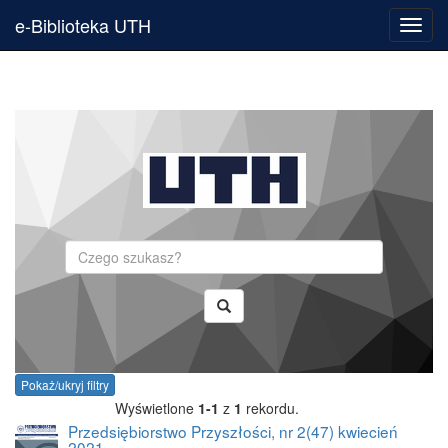
e-Biblioteka UTH
Toggl
navig
Szukaj
Pokaż/ukryj filtry
Wyświetlone
1-1
z
1
rekordu.
Przedsiębiorstwo Przyszłości, nr 2(47) kwiecień
2021