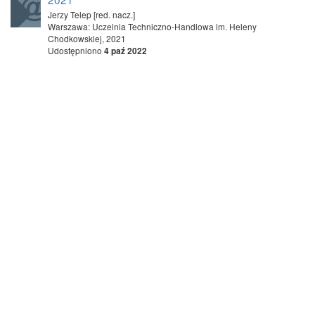
Jerzy Telep [red. nacz.]
Warszawa: Uczelnia Techniczno-Handlowa im. Heleny
Chodkowskiej, 2021
Udostępniono
4 paź 2022