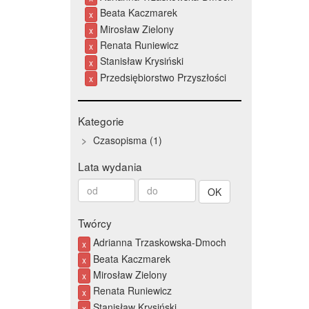
Beata Kaczmarek
x
Mirosław Zielony
x
Renata Runiewicz
x
Stanisław Krysiński
x
Przedsiębiorstwo Przyszłości
x
Kategorie
Czasopisma
1
Lata wydania
Od
Do
roku
roku
Twórcy
Adrianna Trzaskowska-Dmoch
x
Beata Kaczmarek
x
Mirosław Zielony
x
Renata Runiewicz
x
Stanisław Krysiński
x