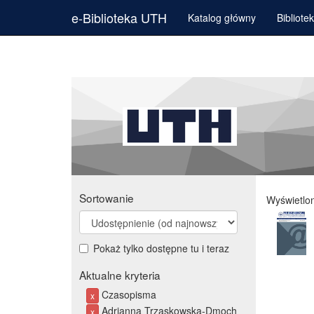
e-Biblioteka UTH
Katalog główny
Bibliote
Sortowanie
Wyświetlo
Pokaż tylko dostępne tu i teraz
Aktualne kryteria
Czasopisma
x
Adrianna Trzaskowska-Dmoch
x