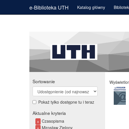
e-Biblioteka UTH
Katalog główny
Bibliote
Sortowanie
Wyświetlo
Pokaż tylko dostępne tu i teraz
Aktualne kryteria
Czasopisma
x
Mirosław Zielony
x