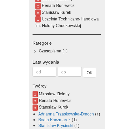
Renata Runiewicz
x
Stanisław Kurek
x
Uczelnia Techniczno-Handlowa
x
im. Heleny Chodkowskiej
Kategorie
Czasopisma
1
Lata wydania
Od
Do
roku
roku
Twórcy
Mirosław Zielony
x
Renata Runiewicz
x
Stanisław Kurek
x
Adrianna Trzaskowska-Dmoch
1
Beata Kaczmarek
1
Stanisław Krysiński
1