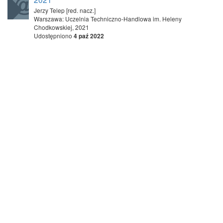
Jerzy Telep [red. nacz.]
Warszawa: Uczelnia Techniczno-Handlowa im. Heleny
Chodkowskiej, 2021
Udostępniono
4 paź 2022