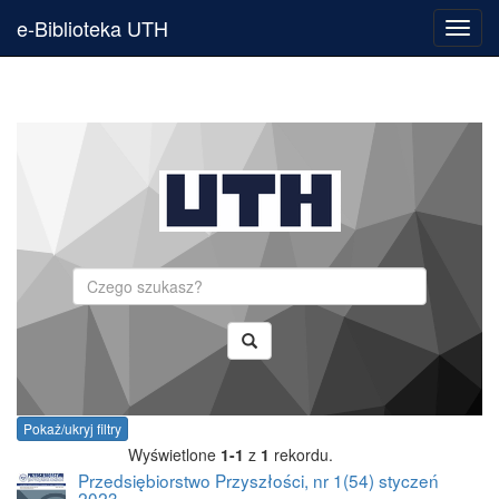
e-Biblioteka UTH
Toggl
navig
Szukaj
Pokaż/ukryj filtry
Wyświetlone
1-1
z
1
rekordu.
Przedsiębiorstwo Przyszłości, nr 1(54) styczeń
2023