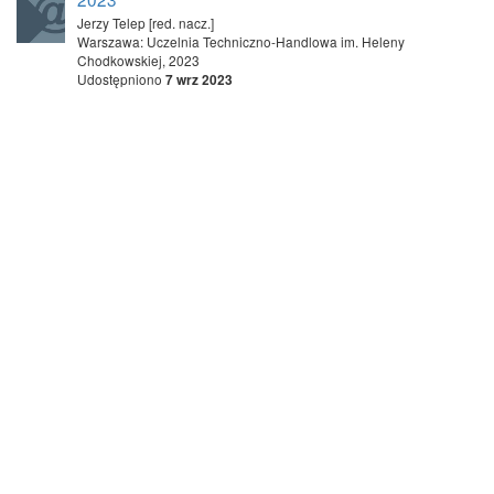
Jerzy Telep [red. nacz.]
Warszawa: Uczelnia Techniczno-Handlowa im. Heleny
Chodkowskiej, 2023
Udostępniono
7 wrz 2023