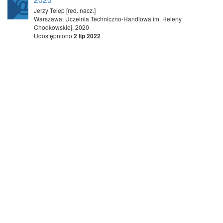
Jerzy Telep [red. nacz.]
Warszawa: Uczelnia Techniczno-Handlowa im. Heleny
Chodkowskiej, 2020
Udostępniono
2 lip 2022