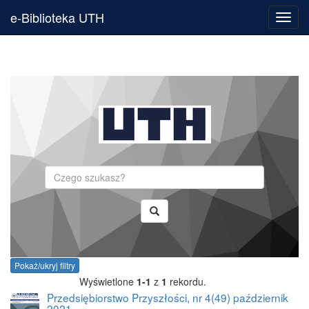
e-Biblioteka UTH
Toggl
navig
Szukaj
Pokaż/ukryj filtry
Wyświetlone
1-1
z
1
rekordu.
Przedsiębiorstwo Przyszłości, nr 4(49) październik
2021