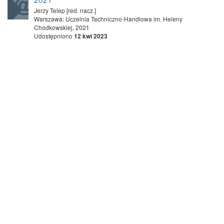
Jerzy Telep [red. nacz.]
Warszawa: Uczelnia Techniczno-Handlowa im. Heleny
Chodkowskiej, 2021
Udostępniono
12 kwi 2023