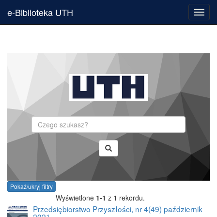
e-Biblioteka UTH
Toggl
navig
Szukaj
Pokaż/ukryj filtry
Wyświetlone
1-1
z
1
rekordu.
Przedsiębiorstwo Przyszłości, nr 4(49) październik
2021