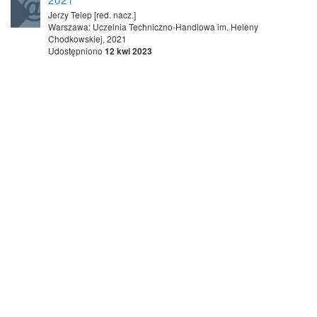
Jerzy Telep [red. nacz.]
Warszawa: Uczelnia Techniczno-Handlowa im. Heleny
Chodkowskiej, 2021
Udostępniono
12 kwi 2023