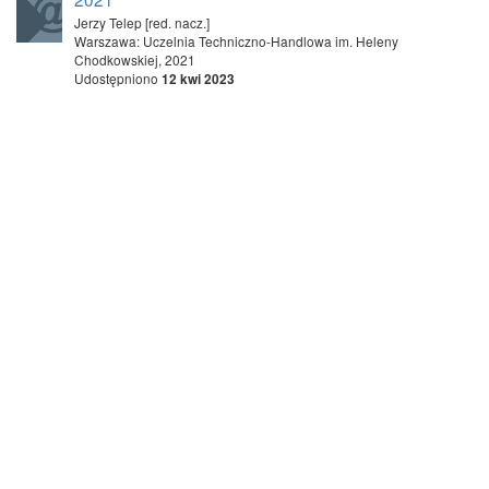
Jerzy Telep [red. nacz.]
Warszawa: Uczelnia Techniczno-Handlowa im. Heleny
Chodkowskiej, 2021
Udostępniono
12 kwi 2023