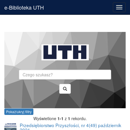
e-Biblioteka UTH
Toggl
navig
Szukaj
Pokaż/ukryj filtry
Wyświetlone
1-1
z
1
rekordu.
Przedsiębiorstwo Przyszłości, nr 4(49) październik
2021