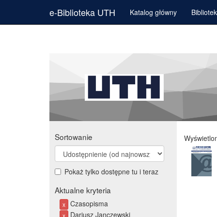
e-Biblioteka UTH
Katalog główny
Bibliote
Sortowanie
Wyświetlo
Pokaż tylko dostępne tu i teraz
Aktualne kryteria
Czasopisma
x
Dariusz Janczewski
x