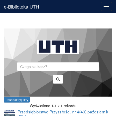
e-Biblioteka UTH
Toggl
navig
Szukaj
Pokaż/ukryj filtry
Wyświetlone
1-1
z
1
rekordu.
Przedsiębiorstwo Przyszłości, nr 4(49) październik
2021