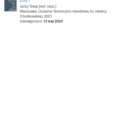
Jerzy Telep [red. nacz.]
Warszawa: Uczelnia Techniczno-Handlowa im. Heleny
Chodkowskiej, 2021
Udostępniono
12 kwi 2023