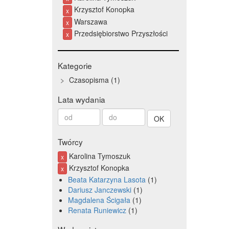
Krzysztof Konopka
x
Warszawa
x
Przedsiębiorstwo Przyszłości
x
Kategorie
Czasopisma
1
Lata wydania
Od
Do
roku
roku
Twórcy
Karolina Tymoszuk
x
Krzysztof Konopka
x
Beata Katarzyna Lasota
1
Dariusz Janczewski
1
Magdalena Ścigała
1
Renata Runiewicz
1