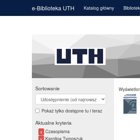
e-Biblioteka UTH
Katalog główny
Bibliote
Sortowanie
Wyświetlo
Pokaż tylko dostępne tu i teraz
Aktualne kryteria
Czasopisma
x
Karolina Tymoszuk
x