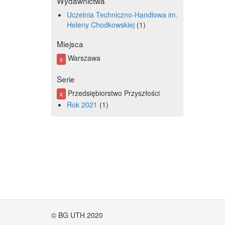
Wydawnictwa
Uczelnia Techniczno-Handlowa im.
Heleny Chodkowskiej
1
Miejsca
Warszawa
x
Serie
Przedsiębiorstwo Przyszłości
x
Rok 2021
1
© BG UTH 2020